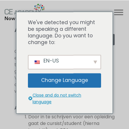
We've detected you might
Algemene Voorwaarden
be speaking a different
language. Do you want to
Print
change to:
CE Academy (hierna te noemen ‘CEA’) is
een Nederlandse onderneming, gevestigd
EN-US
te Daltonstraat 25, 3316 GD Dordrecht en
geregistreerd onder KvK nr. 58336613. Deze
Voorwaarden zijn van toepassing op alle
Change Language
opleidingen en diensten die door CEA
worden aangeboden.
Close and do not switch
language
Artikel 1 - Overeenkomst
Door in te schrijven voor een opleiding
gaat de cursist/student (hierna