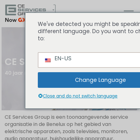
We've detected you might be speaki
different language. Do you want to 
to:
EN-US
CE Services Group
40 jaar reparatie expertise
Change Language
Close and do not switch language
CE Services Group is een toonaangevende service
organisatie in de Benelux op het gebied van
elektrische apparaten, zoals televisies, monitoren,
audio apparatuur, huishoudelijke apparatuur,