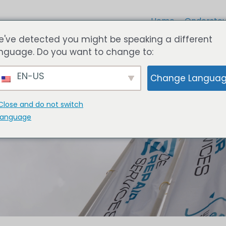
Home
Ondersteu
've detected you might be speaking a different
nguage. Do you want to change to:
EN-US
Change Langua
Close and do not switch
language