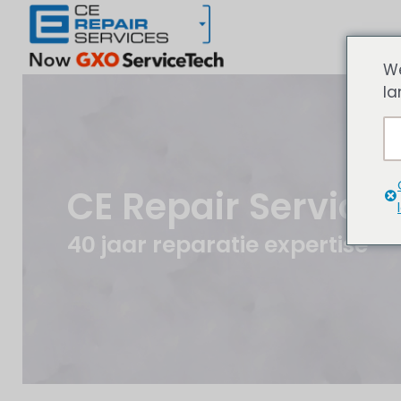
We
la
CE Repair Services
40 jaar reparatie expertise