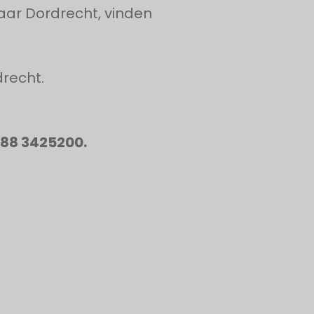
naar Dordrecht, vinden
drecht.
088 3425200.