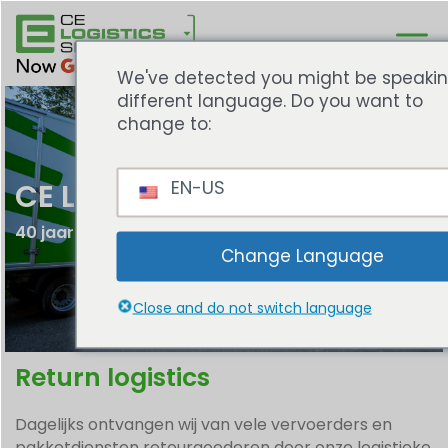
We've detected you might be speaki
different language. Do you want to
change to:
EN-US
CE Logistics Services
40 jaar reparatie expertise
Change Language
Close and do not switch language
Return logistics​
Dagelijks ontvangen wij van vele vervoerders en
pakketdiensten retourgoederen door onze logistieke