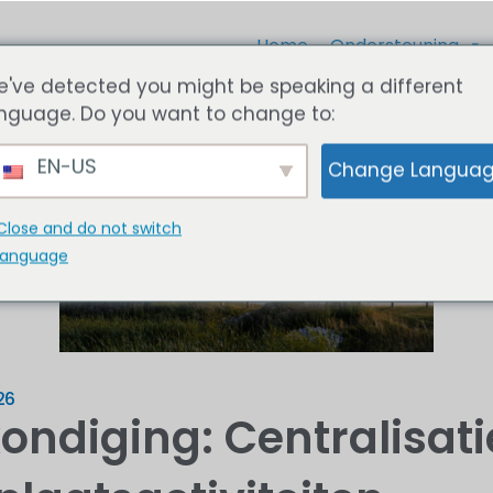
Home
Ondersteuning
've detected you might be speaking a different
nguage. Do you want to change to:
EN-US
Change Langua
Close and do not switch
language
26
ndiging: Centralisati