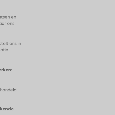
atsen en
aar ons
telt ons in
atie
erken:
ehandeld
ekende