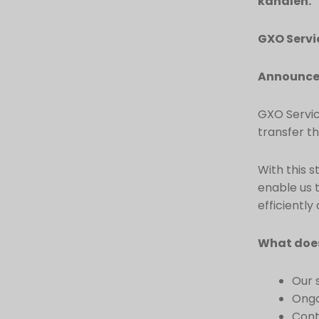
kanalen.
GXO Servi
Announcem
GXO Servic
transfer t
With this s
enable us 
efficientl
What does
Our 
Ongo
Cont