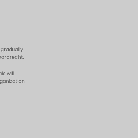
 gradually
Dordrecht.
is will
rganization