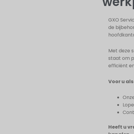
werkp
GXO Servic
de bijbeho
hoofdkanto
Met deze st
staat om p
efficiënt e
Voor u al
Onze
Lope
Cont
Heeft u v