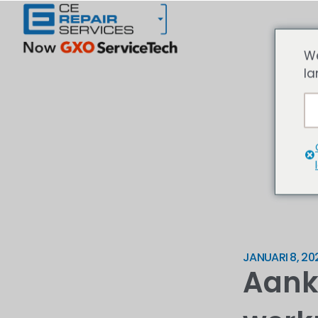
We
la
JANUARI 8, 20
Aanko