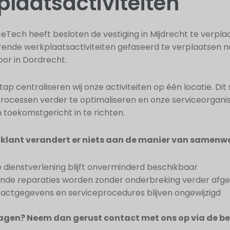
laatsactiviteiten
eTech heeft besloten de vestiging in Mijdrecht te verpla
rende werkplaatsactiviteiten gefaseerd te verplaatsen n
or in Dordrecht.
ap centraliseren wij onze activiteiten op één locatie. Dit s
rocessen verder te optimaliseren en onze serviceorganis
n toekomstgericht in te richten.
s klant verandert er niets aan de manier van samenw
 dienstverlening blijft onverminderd beschikbaar
nde reparaties worden zonder onderbreking verder afg
actgegevens en serviceprocedures blijven ongewijzigd
ragen? Neem dan gerust contact met ons op via de b