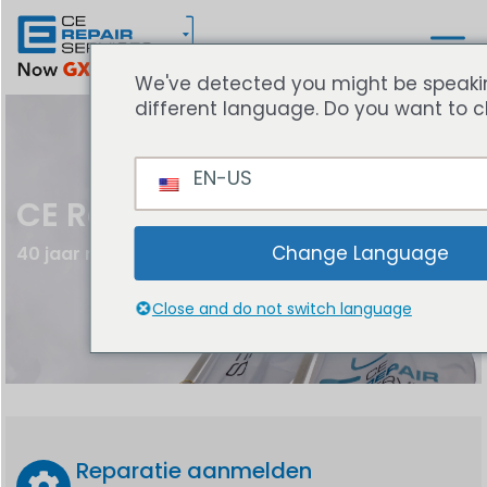
We've detected you might be
speaking a different language.
Do you want to change to:
EN-US
CE Repair Services
Dé service specialist voor Consumentenelectro
40 jaar reparatie exper
Change Language
Close and do not switch language
Reparatie aanmelden