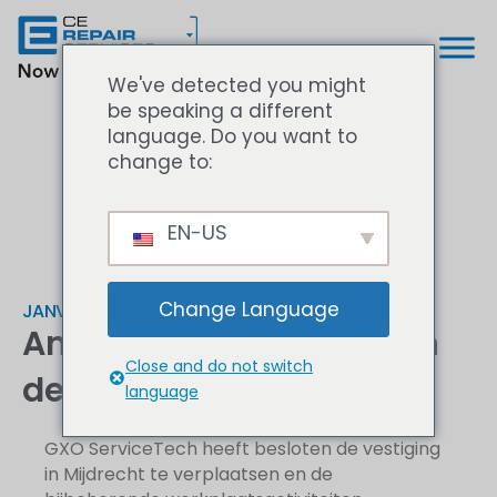
We've detected you might
be speaking a different
language. Do you want to
change to:
EN-US
Change Language
JANVIER 8, 2026
Annonce : Centralisation
Close and do not switch
des activités de l'atelier
language
GXO ServiceTech heeft besloten de vestiging
in Mijdrecht te verplaatsen en de