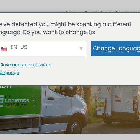
Home
Prestations de service
've detected you might be speaking a different
nguage. Do you want to change to:
EN-US
Change Langua
Close and do not switch
ces
language
ion