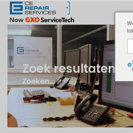
We
la
Zoek resultaten
Zoeken...