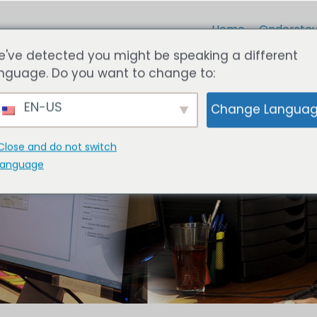
Home
Ondersteu
've detected you might be speaking a different
nguage. Do you want to change to:
EN-US
Change Langua
Close and do not switch
language