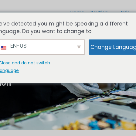
Home
Soutien
Info
've detected you might be speaking a different
nguage. Do you want to change to:
EN-US
Change Langua
Close and do not switch
aration
language
ion