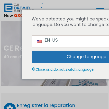
We've detected you might be speakin
a different language. Do you want to
change to:
EN-US
CE Repair Services
Dé service specialist voor Consumentenelectron
40 ans d'expertis
Change Language
Close and do not switch language
Enregistrer la réparation