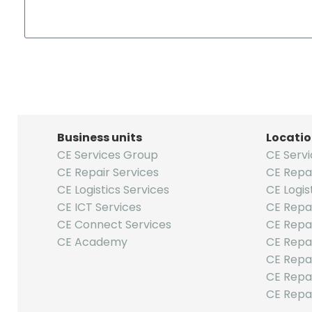
Business units
Locati
CE Services Group
CE Serv
CE Repair Services
CE Repa
CE Logistics Services
CE Logis
CE ICT Services
CE Repai
CE Connect Services
CE Repa
CE Academy
CE Repai
CE Repai
CE Repai
CE Repai