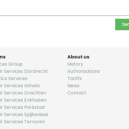
Se
ons
About us
ices Group
History
ir Services Dordrecht
Authorizations
tics Services
Tariffs
r Services Almelo
News
ir Services Drachten
Contact
r Services Enkhuizen
r Services Parkstad
r Services Spijkenisse
r Services Tervuren